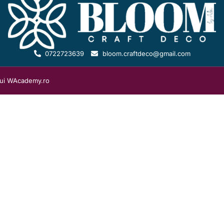
0722723639
bloom.craftdeco@gmail.com
lui
WAcademy.ro